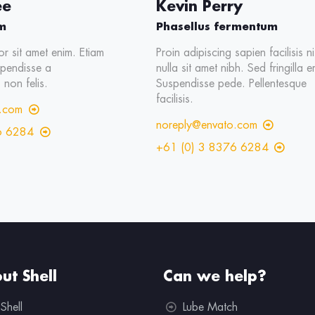
ee
Kevin Perry
m
Phasellus fermentum
r sit amet enim. Etiam
Proin adipiscing sapien facilisis ni
spendisse a
nulla sit amet nibh. Sed fringilla e
 non felis.
Suspendisse pede. Pellentesque
facilisis.
o.com
noreply@envato.com
6 6284
+61 (0) 3 8376 6284
ut Shell
Can we help?
Shell
Lube Match