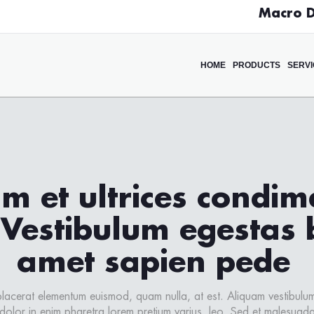
Macro Di
HOME
PRODUCTS
SERVI
m et ultrices condi
Vestibulum egestas 
amet sapien pede
acerat elementum euismod, quam nulla, at est. Aliquam vestibulum 
 dolor in enim pharetra lorem pretium varius, leo. Sed et malesuada u