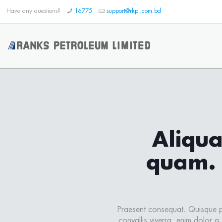
Have any questions?
16775
support@rkpl.com.bd
Aliqua
quam. 
Praesent consequat. Quisque pl
convallis viverra, enim dolor a