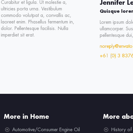
Jennifer L
Curabitur et ligula. Ut molestie a,
ultricies porta urna. Vestibulum
Quisque lore
commodo volutpat a, convallis ac,
laoreet enim. Phasellus fermentum in,
Lorem ipsum dolo
dolor. Pellentesque facilisis. Nulla
ullamcorper. Su
imperdiet sit erat.
pellentesque dui,
noreply@envat
+61 (0) 3 837
More in Home
More abo
Automotive/Consumer Engine Oil
History of 