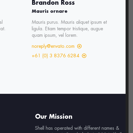
Brandon Ross
Mauris ornare
sl
Mauris purus. Mauris aliquet ipsum et
rat.
ligula. Etiam tempor tristique, augue
quam ipsum, vel lorem.
noreply@envato.com
+61 (0) 3 8376 6284
Our Mission
Shell has operated with different names &