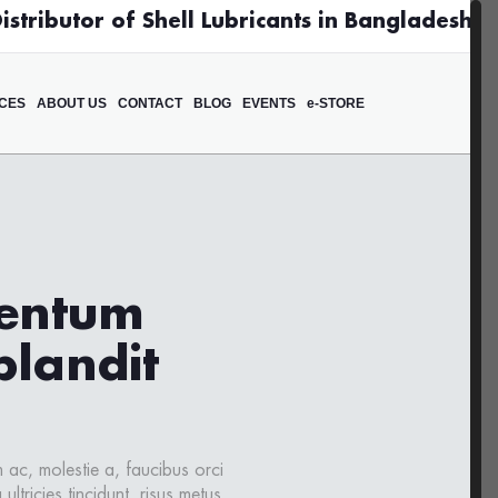
stributor of Shell Lubricants in Bangladesh
CES
ABOUT US
CONTACT
BLOG
EVENTS
e-STORE
mentum
blandit
ac, molestie a, faucibus orci
ltricies tincidunt, risus metus