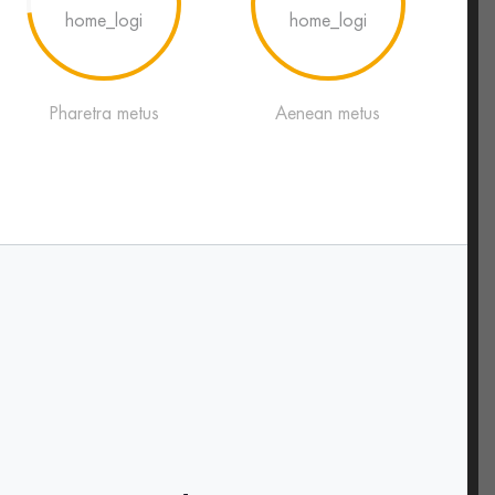
Pharetra metus
Aenean metus